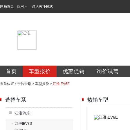
网易首页
应用
进入关怀模式
宁波合瑞汽车销售
首页
车型报价
优惠促销
询价试驾
当前位置：
宁波合瑞
>
车型报价
>
江淮iEV6E
选择车系
热销车型
江淮汽车
江淮IEV7S