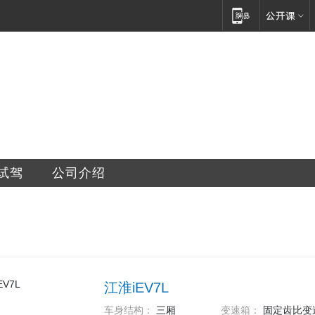
销售有限公司
试驾
公司介绍
江淮iEV7L
车身结构：
三厢
变速箱：
固定齿比变