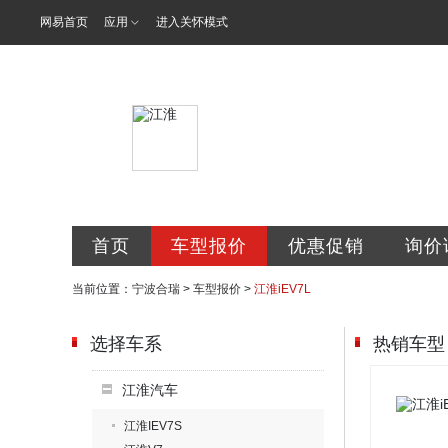
网易首页
应用
进入关怀模式
宁波合瑞汽车
首页
车型报价
优惠促销
询价
当前位置：
宁波合瑞
>
车型报价
>
江淮iEV7L
选择车系
热销车型
江淮汽车
江淮IEV7S