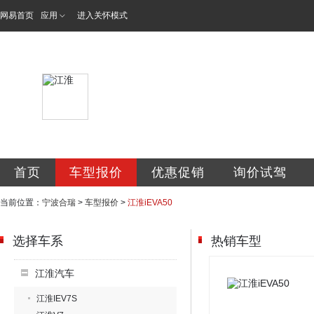
网易首页
应用
进入关怀模式
宁波合瑞汽车销售
首页
车型报价
优惠促销
询价试驾
当前位置：
宁波合瑞
>
车型报价
>
江淮iEVA50
选择车系
热销车型
江淮汽车
江淮IEV7S