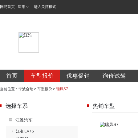
网易首页
应用
进入关怀模式
宁波合瑞汽车销售
首页
车型报价
优惠促销
询价试驾
当前位置：
宁波合瑞
>
车型报价
>
瑞风S7
选择车系
热销车型
江淮汽车
江淮IEV7S