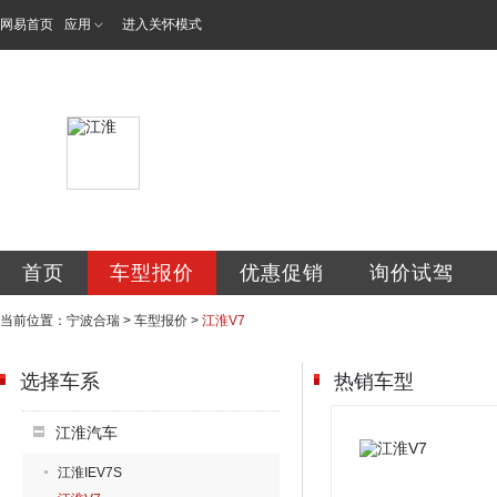
网易首页
应用
进入关怀模式
宁波合瑞汽车销售
首页
车型报价
优惠促销
询价试驾
当前位置：
宁波合瑞
>
车型报价
>
江淮V7
选择车系
热销车型
江淮汽车
江淮IEV7S