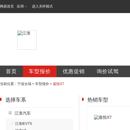
网易首页
应用
进入关怀模式
宁波合瑞汽车销售
首页
车型报价
优惠促销
询价试驾
当前位置：
宁波合瑞
>
车型报价
>
嘉悦X7
选择车系
热销车型
江淮汽车
江淮IEV7S