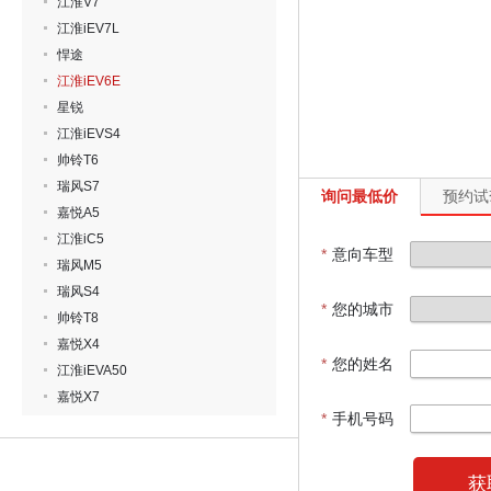
江淮V7
江淮iEV7L
悍途
江淮iEV6E
星锐
江淮iEVS4
帅铃T6
瑞风S7
询问最低价
预约试
嘉悦A5
江淮iC5
*
意向车型
瑞风M5
瑞风S4
*
您的城市
帅铃T8
嘉悦X4
*
您的姓名
江淮iEVA50
嘉悦X7
*
手机号码
获