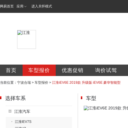
网易首页
应用
进入关怀模式
宁波合瑞汽车销售
首页
车型报价
优惠促销
询价试驾
当前位置：
宁波合瑞
>
车型报价
>
江淮iEV6E 2019款 升级版 iEV6E 豪华智能型
选择车系
车型
江淮汽车
江淮IEV7S