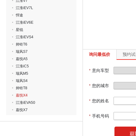
江淮V7
江淮iEV7L
悍途
江淮iEV6E
星锐
江淮iEVS4
帅铃T6
瑞风S7
询问最低价
预约试
嘉悦A5
江淮iC5
*
意向车型
瑞风M5
瑞风S4
*
您的城市
帅铃T8
嘉悦X4
*
您的姓名
江淮iEVA50
嘉悦X7
*
手机号码
获