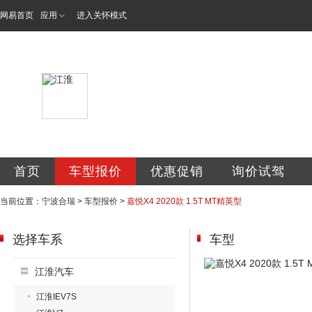
网易首页
应用
进入关怀模式
宁波合瑞汽车销售
首页
车型报价
优惠促销
询价试驾
当前位置：
宁波合瑞
>
车型报价
>
嘉悦X4 2020款 1.5T MT精英型
选择车系
车型
江淮汽车
江淮IEV7S