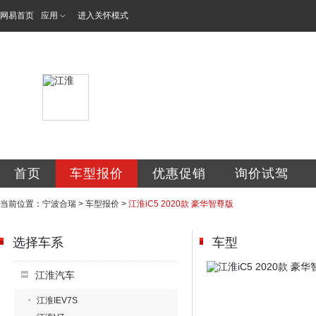
网易首页
应用
进入关怀模式
宁波合瑞汽车销售
首页
车型报价
优惠促销
询价试驾
当前位置：
宁波合瑞
>
车型报价
>
江淮iC5 2020款 豪华智尊版
选择车系
车型
江淮汽车
江淮IEV7S