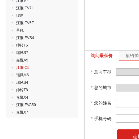
江淮V7
江淮iEV7L
悍途
江淮iEV6E
星锐
江淮iEVS4
帅铃T6
瑞风S7
询问最低价
预约试
嘉悦A5
江淮iC5
*
意向车型
瑞风M5
瑞风S4
*
您的城市
帅铃T8
嘉悦X4
*
您的姓名
江淮iEVA50
嘉悦X7
*
手机号码
获