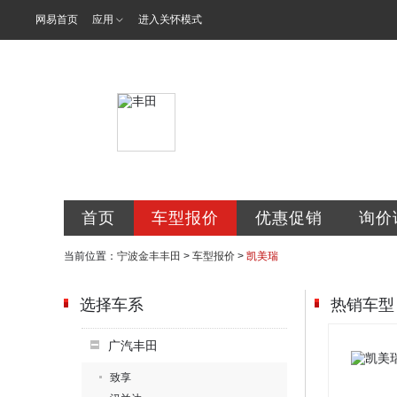
网易首页
应用
进入关怀模式
宁波金丰汽车
首页
车型报价
优惠促销
询价
当前位置：
宁波金丰丰田
>
车型报价
>
凯美瑞
选择车系
热销车型
广汽丰田
致享