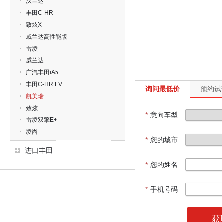
汉兰达
丰田C-HR
致炫X
威兰达高性能版
雷凌
威兰达
广汽丰田iA5
丰田C-HR EV
询问最低价
预约试
凯美瑞
致炫
*
意向车型
雷凌双擎E+
凌尚
*
您的城市
进口丰田
*
您的姓名
*
手机号码
获