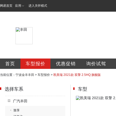
网易首页
应用
进入关怀模式
宁波金丰汽车销售
首页
车型报价
优惠促销
询价试驾
当前位置：
宁波金丰丰田
>
车型报价
>
凯美瑞 2021款 双擎 2.5HQ 旗舰版
选择车系
车型
广汽丰田
致享