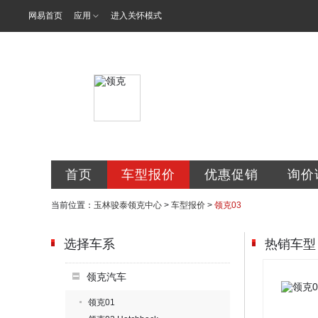
网易首页
应用
进入关怀模式
玉林骏泰汽车
首页
车型报价
优惠促销
询价
当前位置：
玉林骏泰领克中心
>
车型报价
>
领克03
选择车系
热销车型
领克汽车
领克01