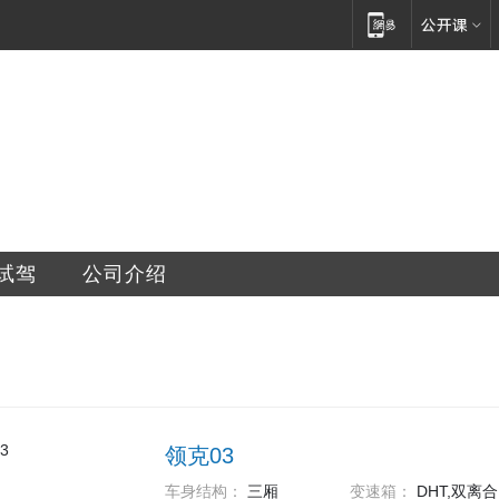
销售服务有限公司
试驾
公司介绍
领克03
车身结构：
三厢
变速箱：
DHT,双离合