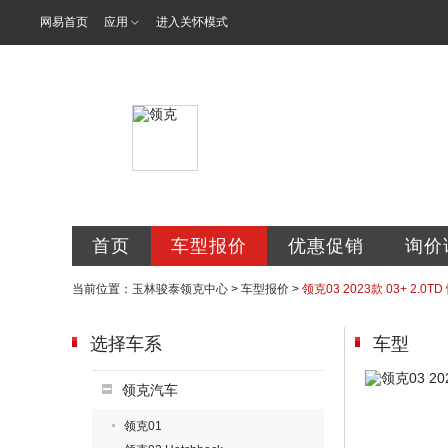
网易首页
应用
进入关怀模式
玉林骏泰汽车
首页
车型报价
优惠促销
询价
当前位置：
玉林骏泰领克中心
>
车型报价
>
领克03 2023款 03+ 2.0T
选择车系
车型
领克汽车
领克01