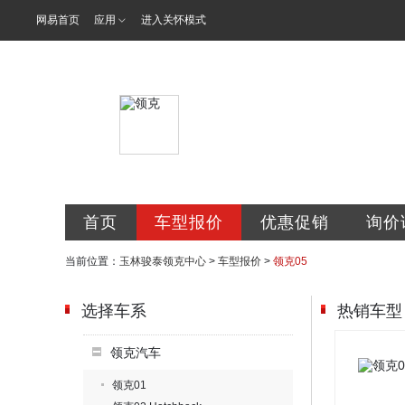
网易首页
应用
进入关怀模式
玉林骏泰汽车
首页
车型报价
优惠促销
询价
当前位置：
玉林骏泰领克中心
>
车型报价
>
领克05
选择车系
热销车型
领克汽车
领克01