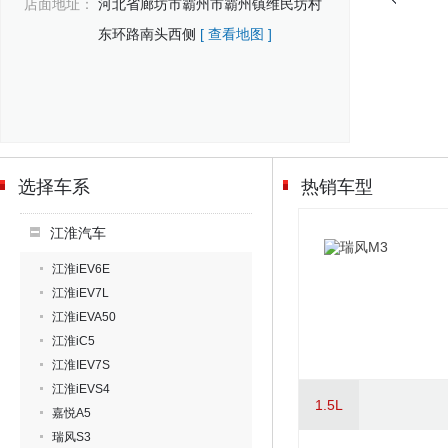
店面地址：
河北省廊坊市霸州市霸州镇维民坊村
东环路南头西侧
[ 查看地图 ]
选择车系
热销车型
江淮汽车
江淮iEV6E
江淮iEV7L
江淮iEVA50
江淮iC5
江淮IEV7S
江淮iEVS4
1.5L
嘉悦A5
瑞风S3