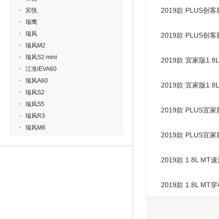
2019款 PLUS创客
宾悦
瑞鹰
型
瑞风
2019款 PLUS创客
瑞风M2
型 9座
瑞风S2 mini
2019款 宜家版1.8
江淮iEVA60
瑞风A60
2019款 宜家版1.
瑞风S2
瑞风S5
2019款 PLUS宜家
瑞风R3
瑞风M6
2019款 PLUS宜家
座
2019款 1.8L MT
2019款 1.8L MT