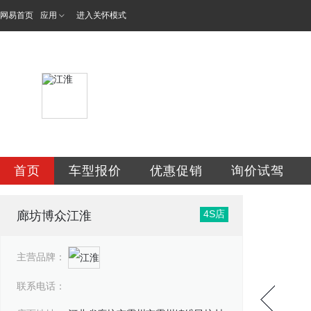
网易首页
应用
进入关怀模式
霸州市博众汽车销
首页
车型报价
优惠促销
询价试驾
4S店
廊坊博众江淮
主营品牌：
联系电话：