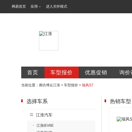
网易首页
应用
进入关怀模式
霸州市博众汽
首页
车型报价
优惠促销
询价
当前位置：
廊坊博众江淮
>
车型报价
>
瑞风S7
选择车系
热销车型
江淮汽车
江淮iEV6E