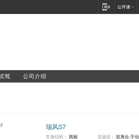
车销售服务有限公司
试驾
公司介绍
瑞风S7
车身结构：
两厢
变速箱：
双离合,手动