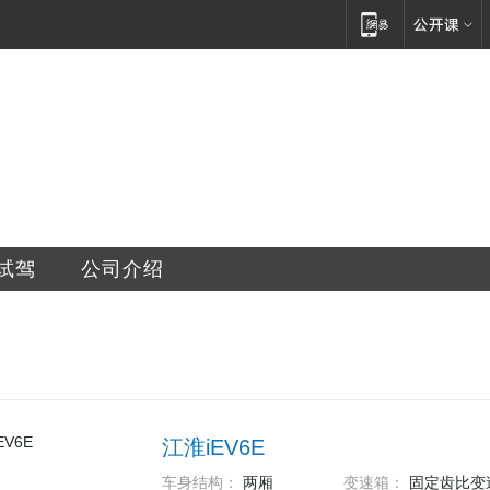
车销售服务有限公司
试驾
公司介绍
江淮iEV6E
车身结构：
两厢
变速箱：
固定齿比变