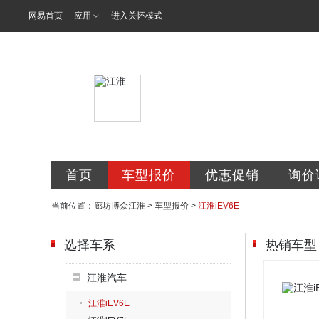
网易首页
应用
进入关怀模式
霸州市博众汽
首页
车型报价
优惠促销
询价
当前位置：
廊坊博众江淮
>
车型报价
>
江淮iEV6E
选择车系
热销车型
江淮汽车
江淮iEV6E