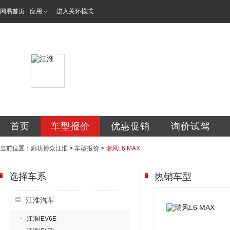
网易首页
应用
进入关怀模式
霸州市博众汽车销
首页
车型报价
优惠促销
询价试驾
当前位置：
廊坊博众江淮
>
车型报价
>
瑞风L6 MAX
选择车系
热销车型
江淮汽车
江淮iEV6E