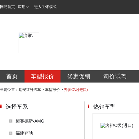
网易首页
应用
进入关怀模式
瑞安市红升汽车销
首页
车型报价
优惠促销
询价试驾
当前位置：
瑞安红升汽车
>
车型报价
>
奔驰C级(进口)
选择车系
热销车型
梅赛德斯-AMG
福建奔驰