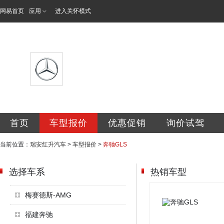
网易首页
应用
进入关怀模式
瑞安市红升汽车销
首页
车型报价
优惠促销
询价试驾
当前位置：
瑞安红升汽车
>
车型报价
>
奔驰GLS
选择车系
热销车型
梅赛德斯-AMG
福建奔驰