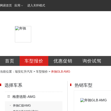
网易首页
应用
进入关怀模式
瑞安市红升汽车销
首页
车型报价
优惠促销
询价试驾
当前位置：
瑞安红升汽车
>
车型报价
>
奔驰GLB AMG
选择车系
热销车型
梅赛德斯-AMG
奔驰C级AMG