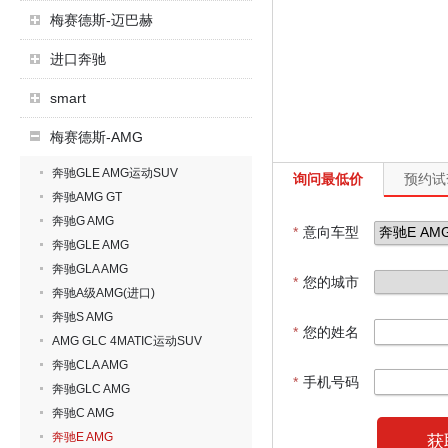
梅赛德斯-迈巴赫
进口奔驰
smart
梅赛德斯-AMG
奔驰GLE AMG运动SUV
询问最低价
预约试
奔驰AMG GT
奔驰G AMG
*
意向车型
奔驰GLE AMG
奔驰GLA AMG
*
您的城市
奔驰A级AMG(进口)
奔驰S AMG
*
您的姓名
AMG GLC 4MATIC运动SUV
奔驰CLA AMG
*
手机号码
奔驰GLC AMG
奔驰C AMG
奔驰E AMG
获