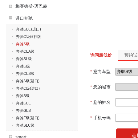
梅赛德斯-迈巴赫
进口奔驰
奔驰GLC(进口)
奔驰C级旅行版
奔驰S级
奔驰CLA级
询问最低价
预约试
奔驰SL级
奔驰G级
*
意向车型
奔驰CLS级
奔驰A级(进口)
*
您的城市
奔驰C级(进口)
奔驰B级
*
您的姓名
奔驰GLE
奔驰GLS
*
手机号码
奔驰E级(进口)
奔驰SLC级
获
smart