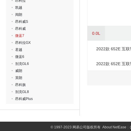
昂科拉
凯越
阅朗
昂科威S
昂科威
0.0L
微蓝7
昂科拉GX
2022款 652E 互
君越
微蓝6
2022款 652E 互
别克GL6
威朗
英朗
昂科旗
别克GL8
昂科威Plus
©
1997-2023 网易公司版权所有
About NetEase
|