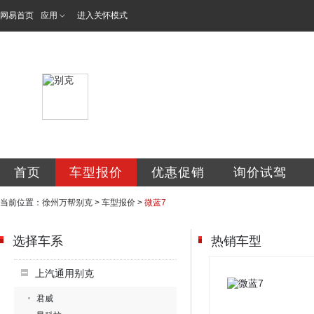
网易首页
应用
进入关怀模式
徐州万帮金通汽车
首页
车型报价
优惠促销
询价试驾
当前位置：
徐州万帮别克
>
车型报价
>
微蓝7
选择车系
热销车型
上汽通用别克
君威