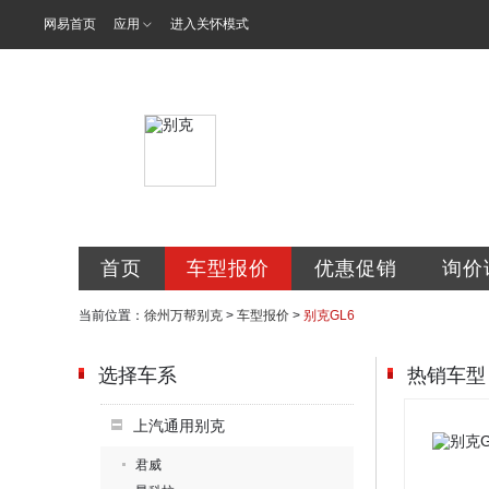
网易首页
应用
进入关怀模式
徐州万帮金通
首页
车型报价
优惠促销
询价
当前位置：
徐州万帮别克
>
车型报价
>
别克GL6
选择车系
热销车型
上汽通用别克
君威