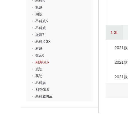
昂科拉
凯越
阅朗
昂科威S
昂科威
1.3L
微蓝7
昂科拉GX
2021
君越
微蓝6
2021
别克GL6
威朗
英朗
2021
昂科旗
别克GL8
昂科威Plus