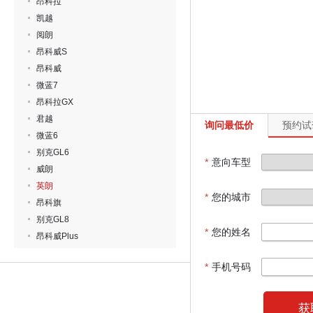
昂科拉
凯越
阅朗
昂科威S
昂科威
微蓝7
昂科拉GX
君越
询问最低价
预约试
微蓝6
别克GL6
*
意向车型
威朗
英朗
*
您的城市
昂科旗
别克GL8
*
您的姓名
昂科威Plus
*
手机号码
获