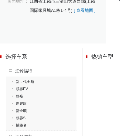
店面地址：
江西省上饶市三清山大道西端(上饶
国际家具城A1栋1-4号)
[ 查看地图 ]
选择车系
热销车型
江铃福特
新世代全顺
领界EV
领裕
途睿欧
新全顺
领界S
撼路者