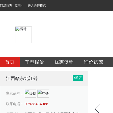
网易首页
应用
进入关怀模式
江西赣东北江铃汽
首页
车型报价
优惠促销
询价试驾
4S店
江西赣东北江铃
主营品牌：
联系电话：
07938464088