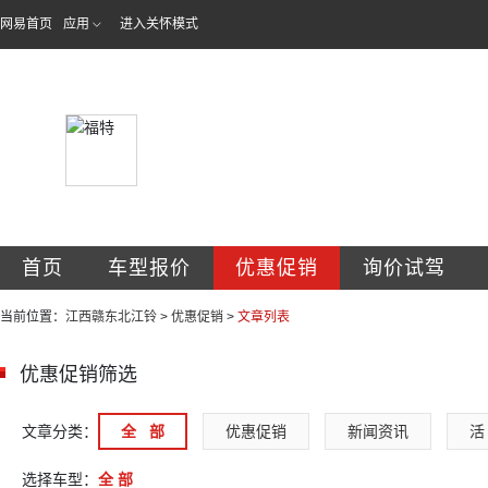
网易首页
应用
进入关怀模式
江西赣东北江铃汽
首页
车型报价
优惠促销
询价试驾
当前位置：
江西赣东北江铃
>
优惠促销
>
文章列表
优惠促销筛选
文章分类：
全   部
优惠促销
新闻资讯
活 
选择车型：
全 部