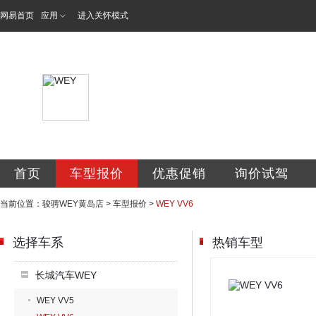
网易首页
应用
进入关怀模式
青岛骏骋汽车贸易
首页
车型报价
优惠促销
询价试驾
当前位置：
骏骋WEY黄岛店
>
车型报价
>
WEY VV6
选择车系
热销车型
长城汽车WEY
WEY VV5