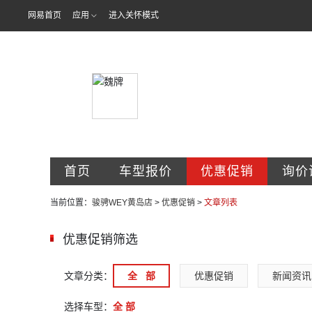
网易首页
应用
进入关怀模式
青岛骏骋汽车
首页
车型报价
优惠促销
询价
当前位置：
骏骋WEY黄岛店
>
优惠促销
>
文章列表
优惠促销筛选
文章分类：
全   部
优惠促销
新闻资讯
选择车型：
全 部