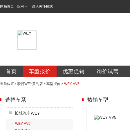
网易首页
应用
进入关怀模式
青岛骏骋汽车贸易
首页
车型报价
优惠促销
询价试驾
当前位置：
骏骋WEY黄岛店
>
车型报价
>
WEY VV5
选择车系
热销车型
长城汽车WEY
WEY VV5