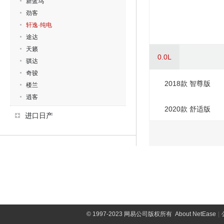
新蓝鸟
劲客
轩逸·纯电
途达
天籁
0.0L
骐达
奇骏
2018款 智尊版
楼兰
逍客
2020款 舒适版
进口日产
©
1997-2023 网易公司版权所有
About NetEase
|