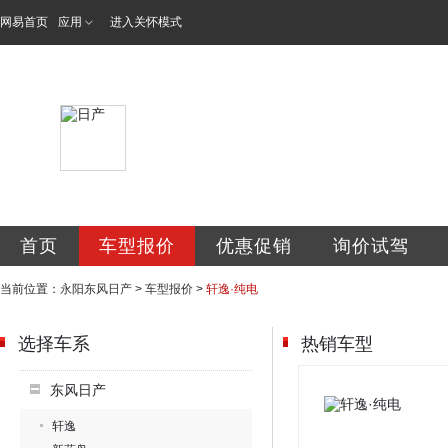
网易首页
应用
进入关怀模式
东风日产阳泉永阳
首页
车型报价
优惠促销
询价试驾
当前位置：
永阳东风日产
>
车型报价
>
轩逸·纯电
选择车系
热销车型
东风日产
轩逸