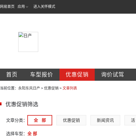
网易首页
应用
进入关怀模式
东风日产阳泉永阳
首页
车型报价
优惠促销
询价试驾
当前位置：
永阳东风日产
>
优惠促销
>
文章列表
优惠促销筛选
文章分类：
全   部
优惠促销
新闻资讯
活 
选择车型：
全 部