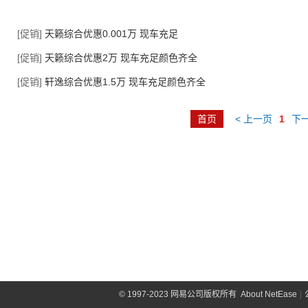
[促销]
天籁综合优惠0.001万 现车充足
[促销]
天籁综合优惠2万 现车充足颜色齐全
[促销]
轩逸综合优惠1.5万 现车充足颜色齐全
首页
< 上一页
1
下一
©
1997-2023 网易公司版权所有
About NetEase
|