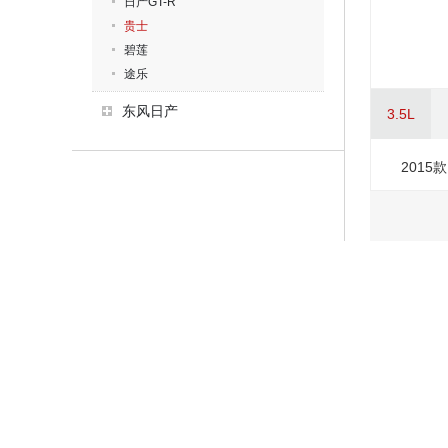
日产GT-R
贵士
碧莲
途乐
东风日产
3.5L
2015款 