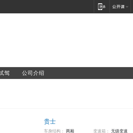
试驾
公司介绍
贵士
车身结构：
两厢
变速箱：
无级变速