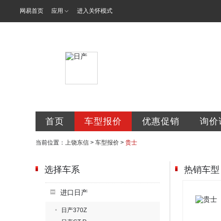
网易首页
应用
进入关怀模式
东信专营店
首页
车型报价
优惠促销
询价
当前位置：
上饶东信
>
车型报价
>
贵士
选择车系
热销车型
进口日产
日产370Z