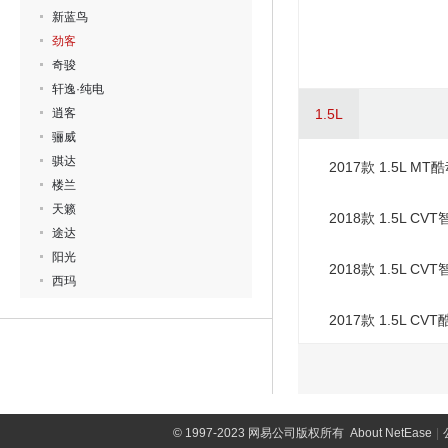
新蓝鸟
劲客
奇骏
轩逸·纯电
逍客
1.5L
骊威
骐达
2017款 1.5L MT
楼兰
天籁
2018款 1.5L CV
途达
阳光
2018款 1.5L CV
西玛
2017款 1.5L CV
©
1997-2023 网易公司版权所有
About NetEase
|