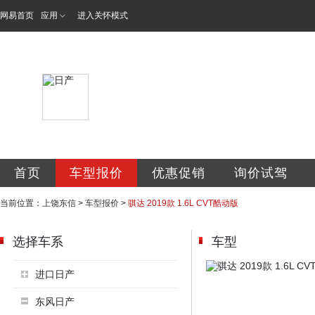
网易首页
应用
进入关怀模式
东信专营店
首页
车型报价
优惠促销
询价试驾
当前位置：
上饶东信
>
车型报价
>
骐达 2019款 1.6L CVT酷动版
选择车系
车型
进口日产
东风日产