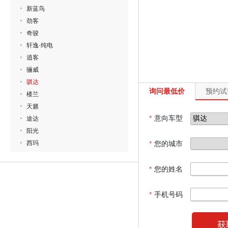
新蓝鸟
劲客
奇骏
轩逸·纯电
逍客
骊威
骐达
询问最低价
预约试
楼兰
天籁
*
意向车型
途达
阳光
西玛
*
您的城市
*
您的姓名
*
手机号码
获