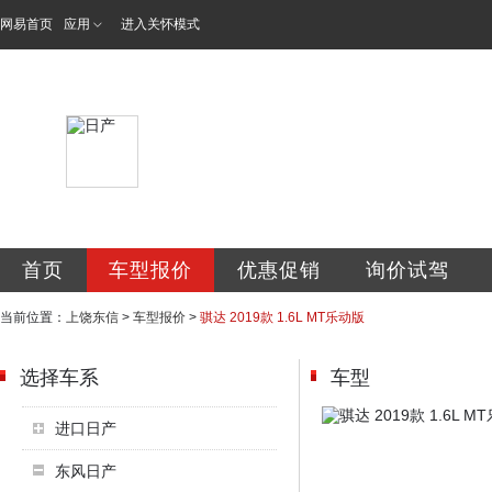
网易首页
应用
进入关怀模式
东信专营店
首页
车型报价
优惠促销
询价试驾
当前位置：
上饶东信
>
车型报价
>
骐达 2019款 1.6L MT乐动版
选择车系
车型
进口日产
东风日产