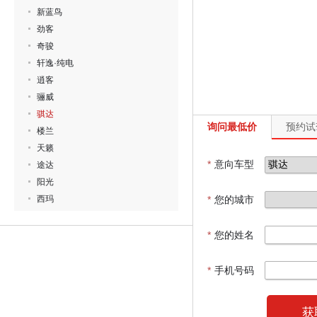
新蓝鸟
劲客
奇骏
轩逸·纯电
逍客
骊威
骐达
询问最低价
预约试
楼兰
天籁
*
意向车型
途达
阳光
西玛
*
您的城市
*
您的姓名
*
手机号码
获