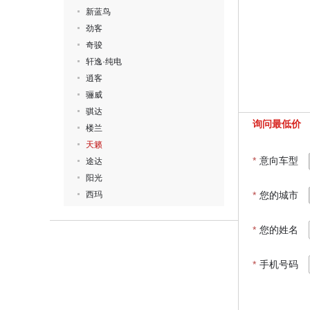
新蓝鸟
劲客
奇骏
轩逸·纯电
逍客
骊威
骐达
询问最低价
楼兰
天籁
*
意向车型
途达
阳光
西玛
*
您的城市
*
您的姓名
*
手机号码