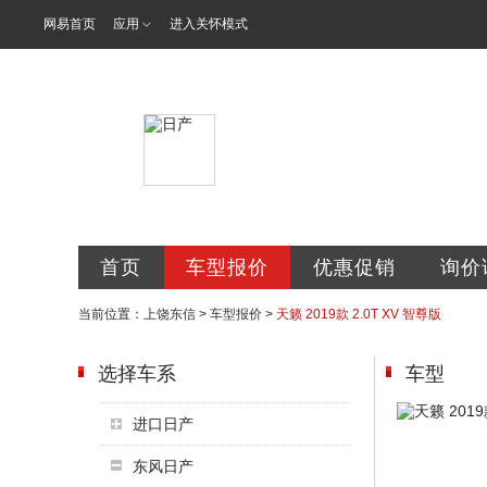
网易首页
应用
进入关怀模式
东信专营店
首页
车型报价
优惠促销
询价
当前位置：
上饶东信
>
车型报价
>
天籁 2019款 2.0T XV 智尊版
选择车系
车型
进口日产
东风日产