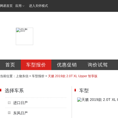
网易首页
应用
进入关怀模式
东信专营店
首页
车型报价
优惠促销
询价试驾
当前位置：
上饶东信
>
车型报价
>
天籁 2019款 2.0T XL Upper 智享版
选择车系
车型
进口日产
东风日产