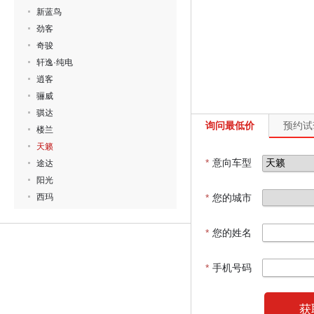
新蓝鸟
劲客
奇骏
轩逸·纯电
逍客
骊威
骐达
询问最低价
预约试
楼兰
天籁
*
意向车型
途达
阳光
西玛
*
您的城市
*
您的姓名
*
手机号码
获