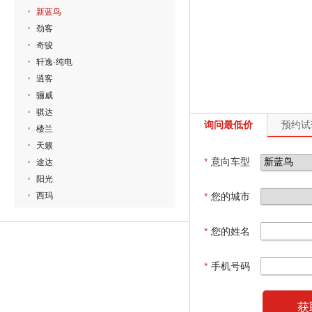
新蓝鸟
劲客
奇骏
轩逸·纯电
逍客
骊威
骐达
询问最低价
预约试
楼兰
天籁
*
意向车型
途达
阳光
西玛
*
您的城市
*
您的姓名
*
手机号码
获