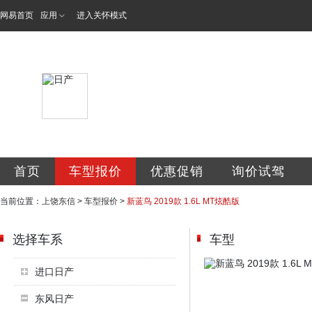
网易首页
应用
进入关怀模式
东信专营店
首页
车型报价
优惠促销
询价试驾
当前位置：
上饶东信
>
车型报价
>
新蓝鸟 2019款 1.6L MT炫酷版
选择车系
车型
进口日产
东风日产