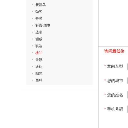
新蓝鸟
劲客
奇骏
轩逸·纯电
逍客
骊威
骐达
询问最低价
楼兰
天籁
*
意向车型
途达
阳光
西玛
*
您的城市
*
您的姓名
*
手机号码