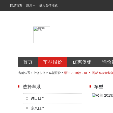
网易首页
应用
进入关怀模式
东信专营店
首页
车型报价
优惠促销
询价
当前位置：
上饶东信
>
车型报价
>
楼兰 2019款 2.5L XL两驱智联豪华
选择车系
车型
进口日产
东风日产