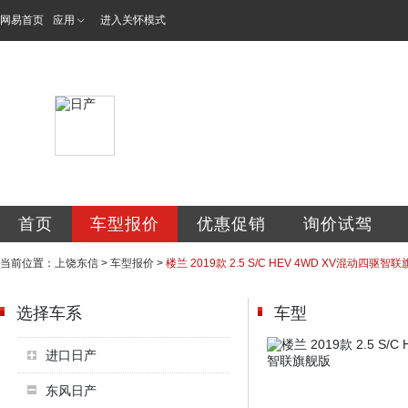
网易首页
应用
进入关怀模式
东信专营店
首页
车型报价
优惠促销
询价试驾
当前位置：
上饶东信
>
车型报价
>
楼兰 2019款 2.5 S/C HEV 4WD XV混动四驱智
选择车系
车型
进口日产
东风日产