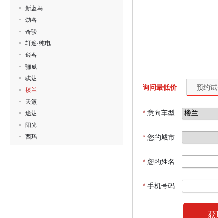
新蓝鸟
劲客
奇骏
轩逸·纯电
逍客
骊威
骐达
询问最低价
预约试
楼兰
天籁
*
意向车型
途达
阳光
西玛
*
您的城市
*
您的姓名
*
手机号码
获