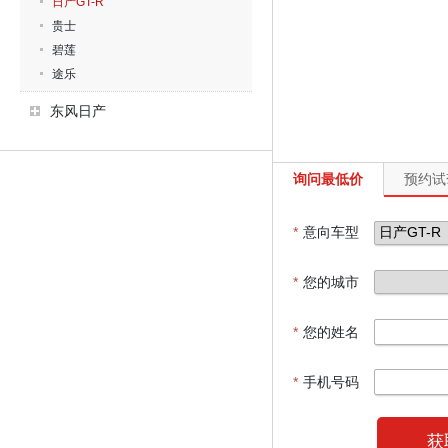
日产GT-R
贵士
碧莲
途乐
东风日产
询问最低价
预约试
*
意向车型
*
您的城市
*
您的姓名
*
手机号码
获