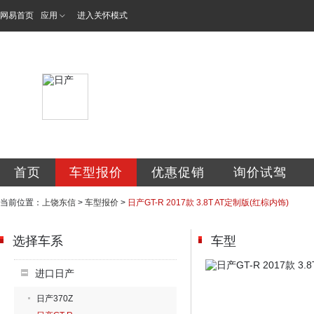
网易首页
应用
进入关怀模式
东信专营店
首页
车型报价
优惠促销
询价试驾
当前位置：
上饶东信
>
车型报价
>
日产GT-R 2017款 3.8T AT定制版(红棕内饰)
选择车系
车型
进口日产
日产370Z