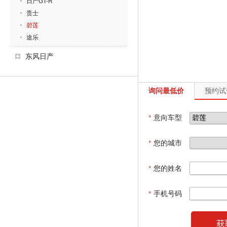
日产GT-R
贵士
碧莲
途乐
东风日产
询问最低价
预约试
*
意向车型
*
您的城市
*
您的姓名
*
手机号码
获