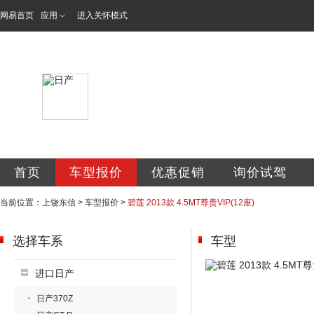
网易首页
应用
进入关怀模式
东信专营店
首页
车型报价
优惠促销
询价试驾
当前位置：
上饶东信
>
车型报价
>
碧莲 2013款 4.5MT尊贵VIP(12座)
选择车系
车型
进口日产
日产370Z