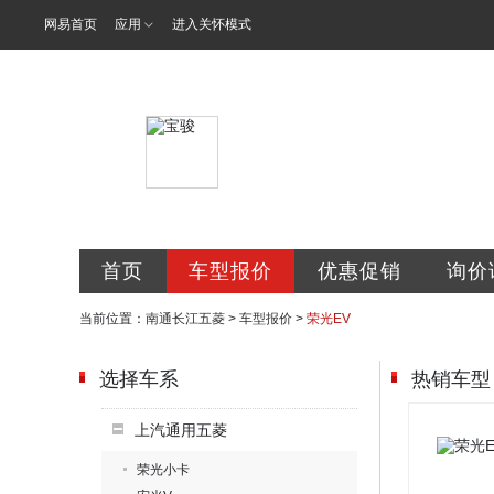
网易首页
应用
进入关怀模式
南通长江五菱
首页
车型报价
优惠促销
询价
当前位置：
南通长江五菱
>
车型报价
>
荣光EV
选择车系
热销车型
上汽通用五菱
荣光小卡