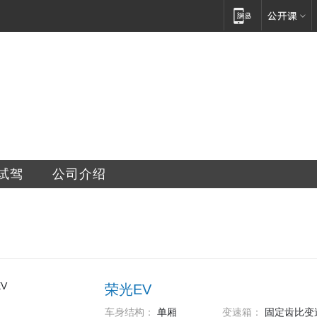
汽车销售服务有限公司
试驾
公司介绍
荣光EV
车身结构：
单厢
变速箱：
固定齿比变