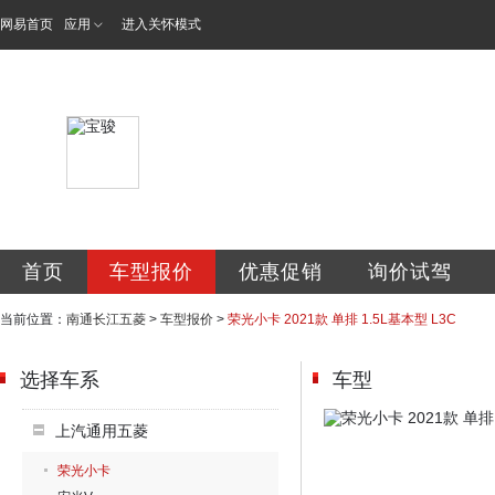
网易首页
应用
进入关怀模式
南通长江五菱汽车
首页
车型报价
优惠促销
询价试驾
当前位置：
南通长江五菱
>
车型报价
>
荣光小卡 2021款 单排 1.5L基本型 L3C
选择车系
车型
上汽通用五菱
荣光小卡