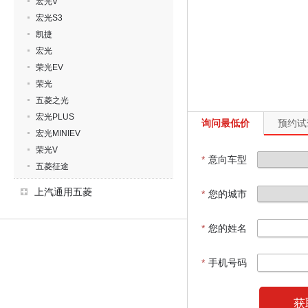
宏光V
宏光S3
凯捷
宏光
荣光EV
荣光
五菱之光
宏光PLUS
询问最低价
预约试
宏光MINIEV
荣光V
*
意向车型
五菱征途
上汽通用五菱
*
您的城市
*
您的姓名
*
手机号码
获