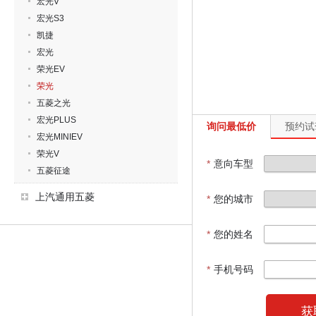
宏光V
宏光S3
凯捷
宏光
荣光EV
荣光
五菱之光
宏光PLUS
询问最低价
预约试
宏光MINIEV
荣光V
*
意向车型
五菱征途
上汽通用五菱
*
您的城市
*
您的姓名
*
手机号码
获