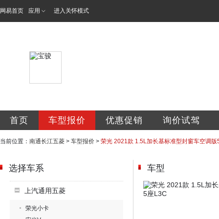
网易首页
应用
进入关怀模式
南通长江五菱汽车
首页
车型报价
优惠促销
询价试驾
当前位置：
南通长江五菱
>
车型报价
>
荣光 2021款 1.5L加长基标准型封窗车空调版
选择车系
车型
上汽通用五菱
荣光小卡