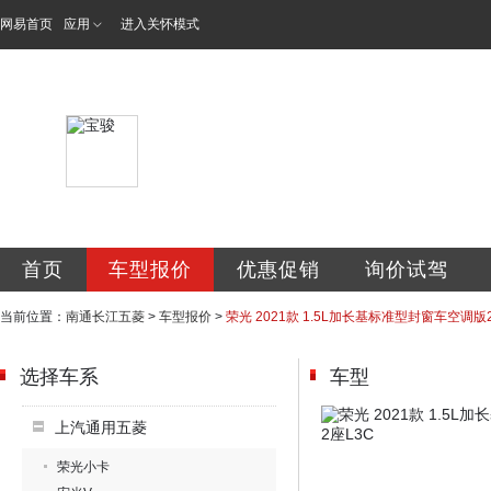
网易首页
应用
进入关怀模式
南通长江五菱汽车
首页
车型报价
优惠促销
询价试驾
当前位置：
南通长江五菱
>
车型报价
>
荣光 2021款 1.5L加长基标准型封窗车空调版
选择车系
车型
上汽通用五菱
荣光小卡