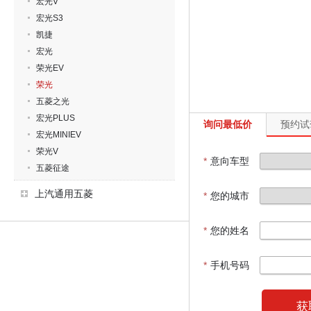
宏光V
宏光S3
凯捷
宏光
荣光EV
荣光
五菱之光
宏光PLUS
询问最低价
预约试
宏光MINIEV
荣光V
*
意向车型
五菱征途
上汽通用五菱
*
您的城市
*
您的姓名
*
手机号码
获