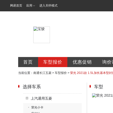
网易首页
应用
进入关怀模式
南通长江五菱
首页
车型报价
优惠促销
询价
当前位置：
南通长江五菱
>
车型报价
>
荣光 2021款 1.5L加长基本型封
选择车系
车型
上汽通用五菱
荣光小卡