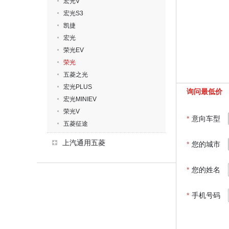
宏光V
宏光S3
凯捷
宏光
荣光EV
荣光
五菱之光
宏光PLUS
询问最低价
宏光MINIEV
荣光V
*
意向车型
五菱征途
上汽通用五菱
*
您的城市
*
您的姓名
*
手机号码