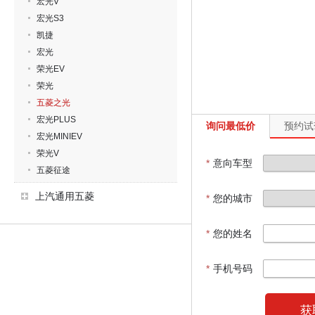
宏光V
宏光S3
凯捷
宏光
荣光EV
荣光
五菱之光
宏光PLUS
询问最低价
预约试
宏光MINIEV
荣光V
*
意向车型
五菱征途
上汽通用五菱
*
您的城市
*
您的姓名
*
手机号码
获