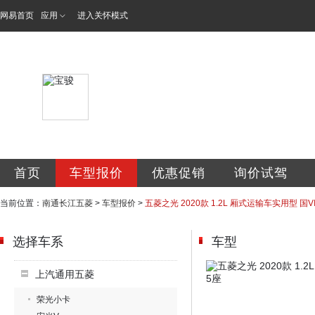
网易首页
应用
进入关怀模式
南通长江五菱汽车
首页
车型报价
优惠促销
询价试驾
当前位置：
南通长江五菱
>
车型报价
>
五菱之光 2020款 1.2L 厢式运输车实用型 国VI
选择车系
车型
上汽通用五菱
荣光小卡